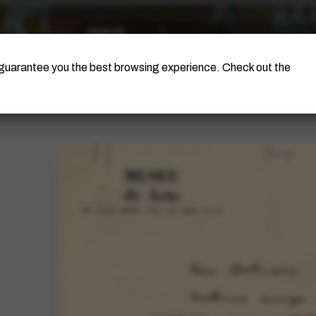
The Artist
Portinari Project
Certificati
o guarantee you the best browsing experience. Check out the