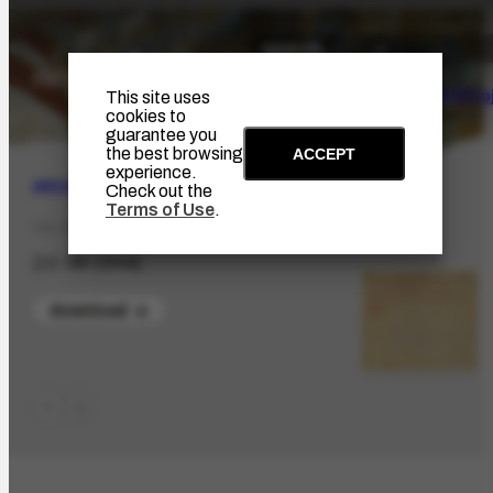
The Artist
Portinari Pro
This site uses
cookies to
guarantee you
the best browsing
ACCEPT
experience.
ARCHIVE
|
BIBLIOGRAPHIC
Check out the
Terms of Use
.
CO-733.1
[10-08-1949]
download