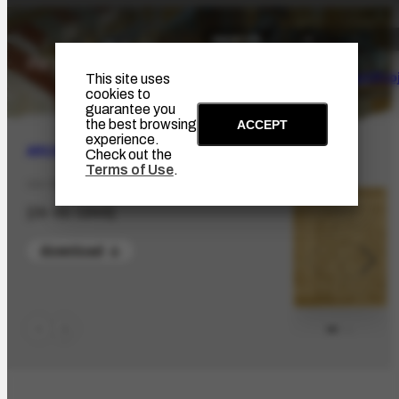
The Artist
Portinari Pro
This site uses
cookies to
guarantee you
the best browsing
ACCEPT
experience.
ARCHIVE
|
BIBLIOGRAPHIC
Check out the
Terms of Use
.
CO-705.1
[29-01-1945]
download