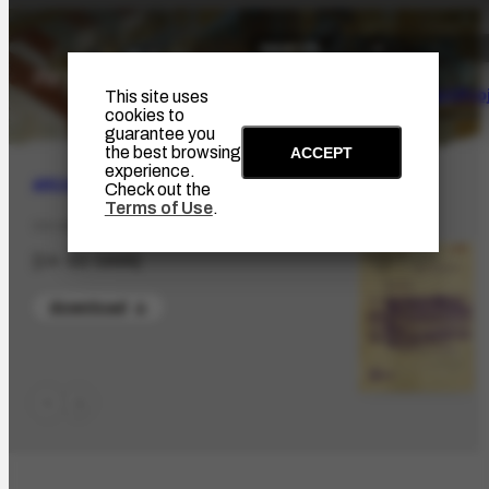
The Artist
Portinari Pro
This site uses
cookies to
guarantee you
the best browsing
ACCEPT
experience.
ARCHIVE
|
BIBLIOGRAPHIC
Check out the
Terms of Use
.
CO-462.1
[14-11-1935]
download