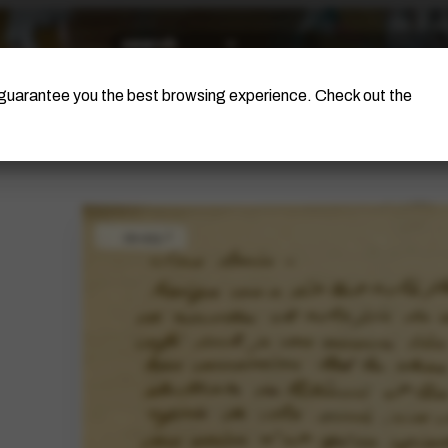
The Artist
Portinari Project
Certificati
o guarantee you the best browsing experience. Check out the