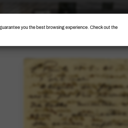
The Artist
Portinari Project
Certificati
o guarantee you the best browsing experience. Check out the