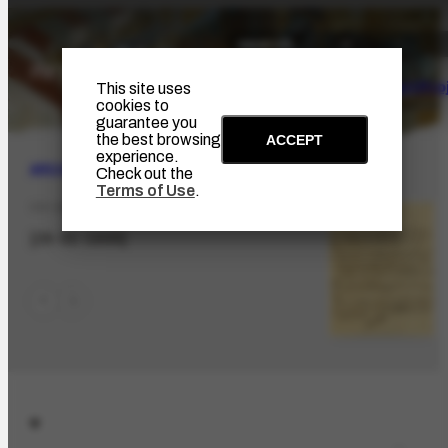
The Artist
Portinari Pro
This site uses
cookies to
guarantee you
the best browsing
ACCEPT
experience.
ARCHIVE
|
BIBLIOGRAPHIC
Check out the
Terms of Use
.
CO-129.1
[28-01-1935]