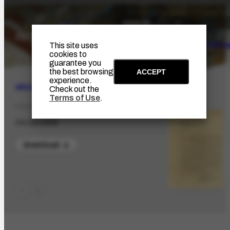
The Artist
Portinari Pro
This site uses
cookies to
guarantee you
the best browsing
ACCEPT
experience.
ARCHIVE
|
BIBLIOGRAPHIC
Check out the
Terms of Use
.
CO-2.1
04/10/1956
download