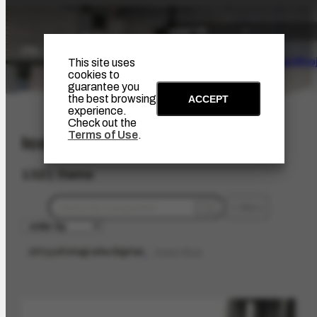
The Artist
Portinari Pro
This site uses
cookies to
guarantee you
the best browsing
ACCEPT
experience.
Check out the
Terms of Use
.
Iconographic
1321 items
filters
afrhtype
Fotografia Digital
limpar filtros