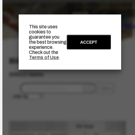
The Artist
Portinari Pro
This site uses
cookies to
guarantee you
the best browsing
ACCEPT
experience.
Check out the
Terms of Use
.
Bibliographic
20913 items
filters