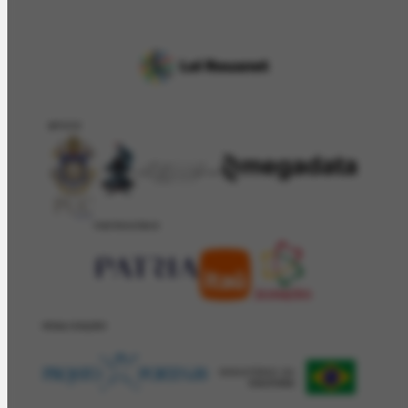
APOIO
PATROCÍNIO
REALIZAÇÂO