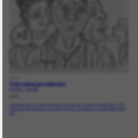
OBRA
Três Cabeças e Menino
FCO-872 | CR-2498
1946
Composição em preto e branco. Linhas de contorno angulosas. Três
cabeças de homens e uma de menino, ocupando a quase totalidade
da...