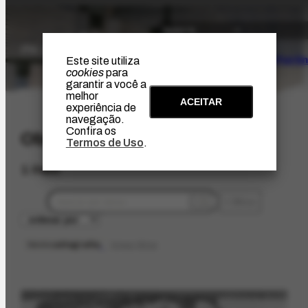
O Artista
Projeto Portin
Este site utiliza
cookies
para
garantir a você a
melhor
ACEITAR
experiência de
navegação.
Confira os
Obras
Termos de Uso
.
1 item
filtros
técnica
xilografia
limpar filtros