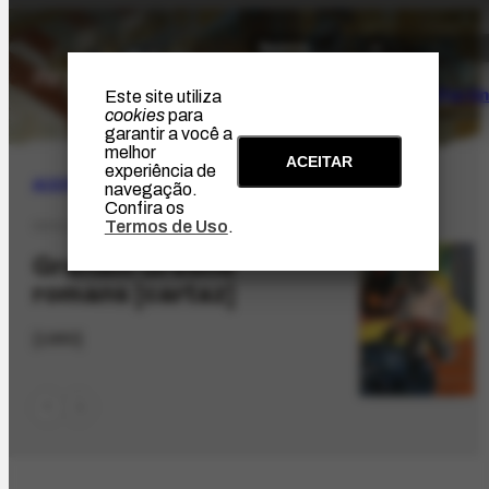
O Artista
Projeto Portin
Este site utiliza
cookies
para
garantir a você a
melhor
ACEITAR
experiência de
ACERVO
|
ICONOGRÁFICO
navegação.
Confira os
Termos de Uso
.
CZ-5.1
Graham Greene
romans [cartaz]
[1960]