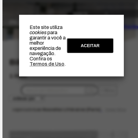
O Artista
Projeto Portin
Este site utiliza
cookies
para
garantir a você a
melhor
ACEITAR
experiência de
navegação.
Confira os
Bibliográfico
Termos de Uso
.
1 item
filtros
organizador
Les Nouvelles Littéraires [Paris]
limpar filtros