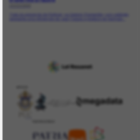
10/10/1946
Trata da exposição de Portinari, na Galerie Charpentier, cujo catálogo,
apresenta uma introdução de Jean Cassou e prefácio de Germain...
APOIO
PATROCÍNIO