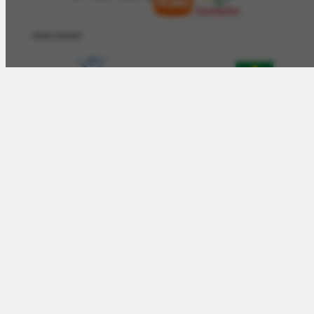
REALIZAÇÂO
O Artista
Projeto Portinari
Acervo
Arte e Educação
Atualidades
Contato
Obras
Iconográfico
AudioVisual
Bibliográfico
Evento