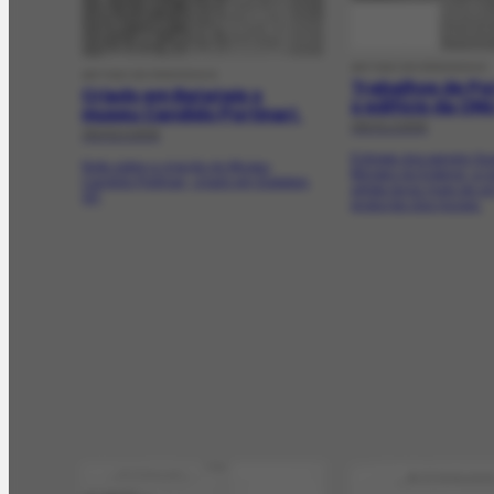
ARTIGO DE PERIÓDICO
ARTIGO DE PERIÓDICO
Trabalhos de Por
Criado em Batatais o
o edifício da ON
museu Candido Portinari.
08/01/1956
26/02/1958
Entrega dos painéis Gu
Nota sobre a criação do Museu
Ministro do Exterior, a n
Candido Portinari, criado em Batatais,
artista levou mais de u
SP.
produção dos murais.