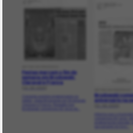
ARTIGO DE PERIÓDICO
Festas marcam o fim de
semana em Brodowski,
Claraval e Franca
[19-08-2005]
ARTIGO DE PERIÓDICO
Brodowski com
Comenta eventos programados na
aniversário na 
região, especificamente em Brodowski,
Claraval e Franca. Ressalta que
[21-08-2005]
Brodowski comemora 92 anos de...
Informa que o municípi
comemora 92 anos, re
programação prevista, e
lançamento do livro...