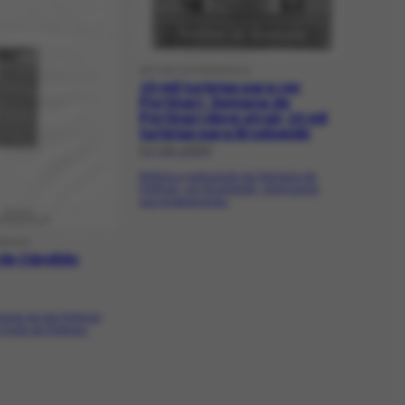
ARTIGO DE PERIÓDICO
10 mil turistas para ver
Portinari: Semana de
Portinari deve atrair 10 mil
turistas para Brodowski
[17-08-2005]
Noticia a realização da Semana de
Portinari, em Brodowski, informando
sua programação.
IÓDICO
 de Cândido
mento de Ida Portinari
irmãs de Portinari.