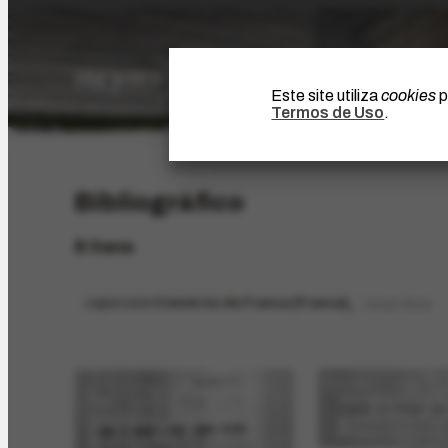
Este site utiliza
cookies
p
Termos de Uso
.
Bibliográfico
8 itens
organizador
Comércio de Franca [Franca]
limpar filtros