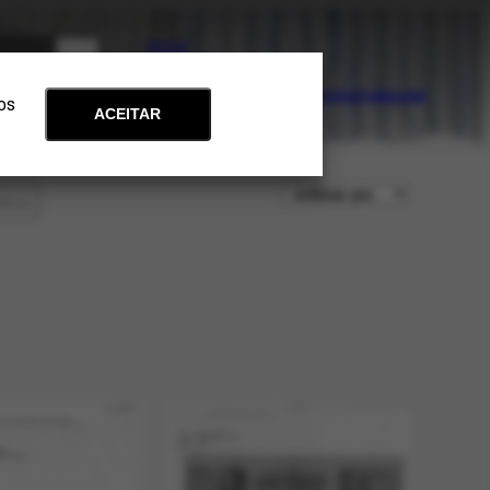
PT
EN
Acervo
Arte e Educação
Atualidades
Contato
Apoie
 os
ACEITAR
iltros