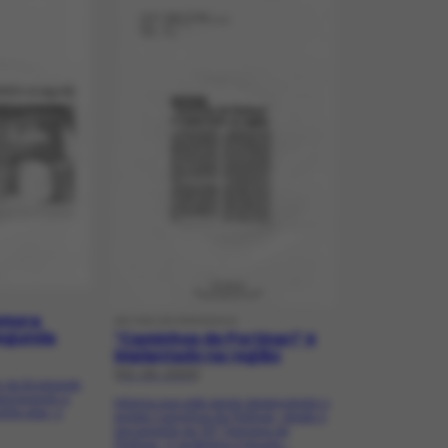
emora
ARTIGO DE PERIÓDICO
segunda
"Caminhos de Portinari" é
implantado na região
[03-09-2005]
o de Brodowski
lacionando a
Informa que está sendo desenvolvido o
ntre elas, o
projeto Caminhos de Portinari, desde o
lançamento da 30ª Semana de
Portinari. O programa é focado...