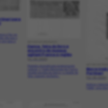
tinari para
U
erra e Paz ao
ota cita que o
m ano para a
ARTIGO DE PERIÓDICO
Dança, feira do livro e
encontro de museus
agitam Franca e região
[11-06-2005]
ARTIGO DE PER
Registra diversificada programação
Morre irmã
cultural: o Teatro Municipal de Franca
Portinari
recebe escolas de dança; a cidade de
São Joaquim da Barra...
[14-06-2005]
Noticia o faleci
Fabbri, uma das 