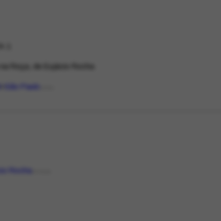
4.1
 na Roça, de Eujácio Rocha
l
São Paulo
LOCAL
cio Rocha
PESSOA