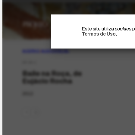
Este site utiliza
cookies
p
Termos de Uso
.
ACERVO
|
AUDIOVISUAL
DF-24.1
Baile na Roça, de
Eujácio Rocha
2012