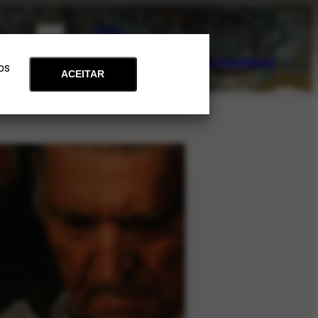
PT
EN
Acervo
Arte e Educação
Atualidades
Contato
Apoie
 os
ACEITAR