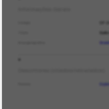
Informações Gerais
DF-2
Código
Baile
Título
Brasi
Área geográfica
Descritores (citados/retratados)
Eujá
Pessoa