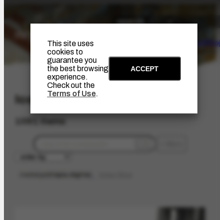
The Artist
Portinari Pro
This site uses
cookies to
guarantee you
the best browsing
ACCEPT
experience.
Check out the
Terms of Use
.
Iconographic
1091 items
filters
mediatype
Cópia digital
limpar filtros