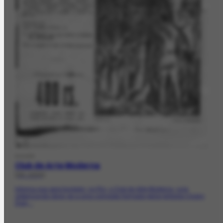
DOCPR
Club de Arte Moderna
[06-1934]
Informa que será fundado, no Rio, o Club de Arte Moderna, cuja
organização deve-se a uma comissão formada pelos pintores Cícero
Dias,...