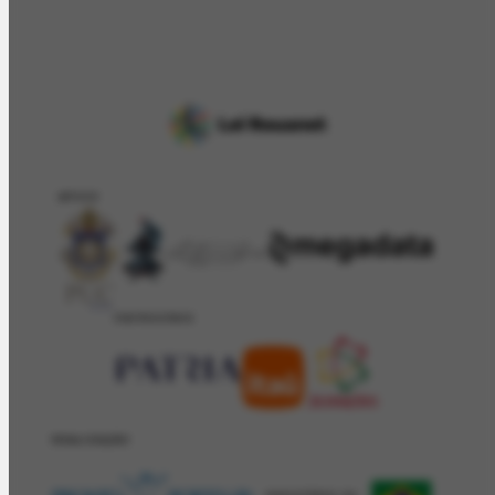
APOIO
PATROCÍNIO
REALIZAÇÂO