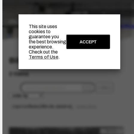
The Artist
Portinari Pro
This site uses
cookies to
guarantee you
the best browsing
ACCEPT
experience.
Check out the
Terms of Use
.
Bibliographic
2 items
filters
organizer
Rumo [Rio de Janeiro]
limpar filtros