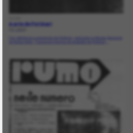
DOCPR
A arte de Portinari
[07-1943]
Faz referência à exposição de Portinari, realizada no Museu Nacional
de Belas Artes. Transcreve trechos da biografia de Portinari,...