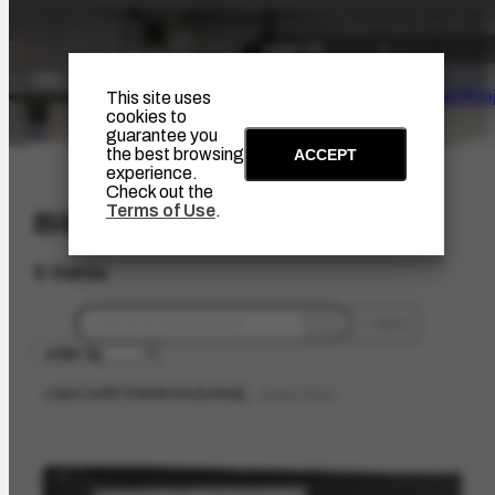
The Artist
Portinari Pro
This site uses
cookies to
guarantee you
the best browsing
ACCEPT
experience.
Check out the
Terms of Use
.
Bibliographic
5 items
filters
organizer
El Comércio [Lima]
limpar filtros