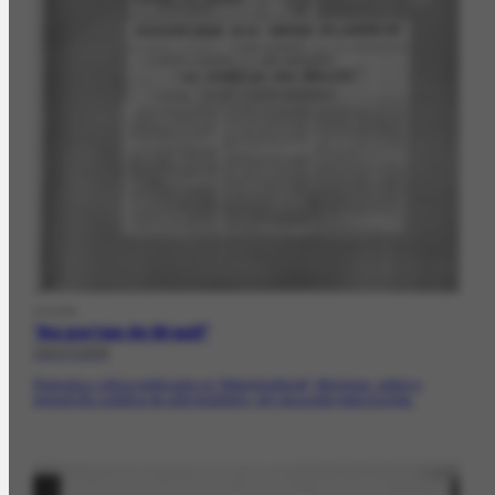
DOCPR
"As portas do Brasil"
18/07/1959
Reproduz crítica publicada no "Abendzeitung", Munique, sobre a
exposição coletiva de arte brasileira, em excursão pela Europa.