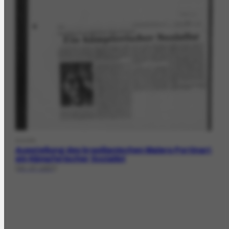
DOCPR
Ausstellung des brasilianischen Malers Portinari;
ein Kämpferischer Sozialist
[20-07-1957]