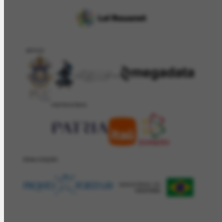
APOIO
PATROCÍNIO
REALIZAÇÂO