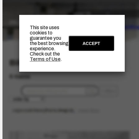
The Artist
Portinari Pro
This site uses
cookies to
guarantee you
the best browsing
ACCEPT
experience.
Check out the
Terms of Use
.
Bibliographic
5 items
filters
organizer
A Hora [Porto Alegre]
limpar filtros