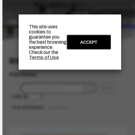
The Artist
Portinari Pro
This site uses
cookies to
guarantee you
the best browsing
ACCEPT
experience.
Check out the
Terms of Use
.
Bibliographic
432 items
filters
language
italiano
limpar filtros