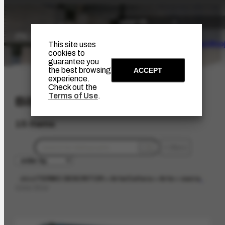
The Artist
Portinari Pro
This site uses
cookies to
guarantee you
the best browsing
ACCEPT
experience.
Check out the
Terms of Use
.
Bibliographic
15 items
filters
about
TERMO DESCRITOR > Arte/Cultura > Arte > sacra
limpar filtros