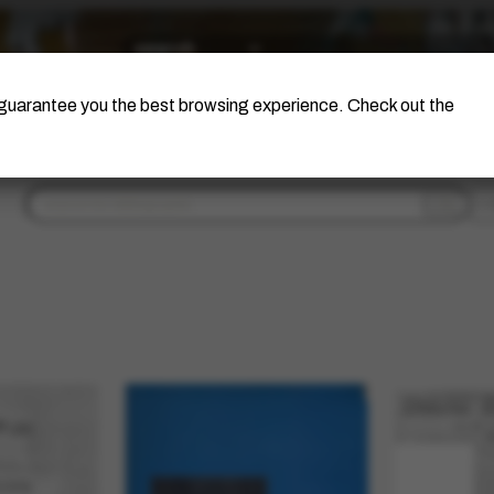
The Artist
Portinari Project
Certificati
o guarantee you the best browsing experience. Check out the