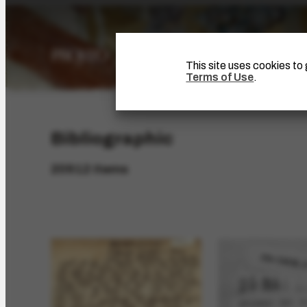
This site uses cookies t
Terms of Use
.
Bibliographic
20912 items