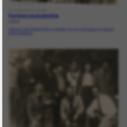
FOTOGRAFIA HISTÓRICA
Portinari na Argentina
c.1947
Portinari com Antonio Berni e amigos, em um churrasco na casa do
pintor argentino.