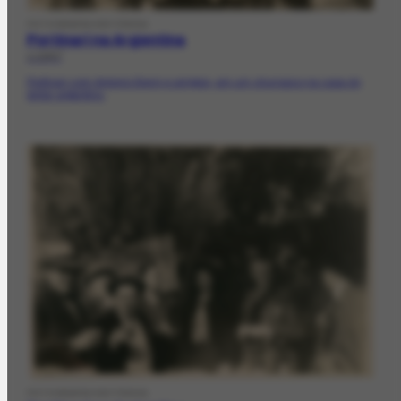
FOTOGRAFIA HISTÓRICA
Portinari na Argentina
c.1947
Portinari com Antonio Berni e amigos, em um churrasco na casa do
pintor argentino.
FOTOGRAFIA HISTÓRICA