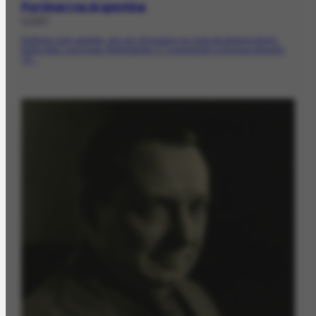
Portinari na Argentina
c.1947
Portinari com amigos, em um churrasco na casa de Antonio Berni.
Entre eles: Lino Enea Spilimbergo (1º à esquerda) e Enrique Amorim
(2º...