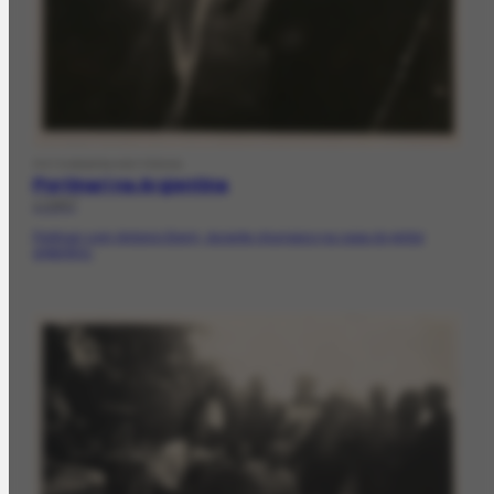
FOTOGRAFIA HISTÓRICA
Portinari na Argentina
c.1947
Portinari com Antonio Berni, durante churrasco na casa do pintor
argentino.