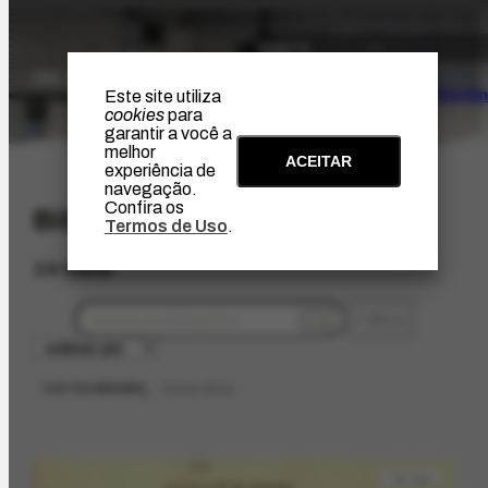
O Artista
Projeto Portin
Este site utiliza
cookies
para
garantir a você a
melhor
ACEITAR
experiência de
navegação.
Confira os
Bibliográfico
Termos de Uso
.
14 itens
filtros
sub-tipo
ensaio
limpar filtros