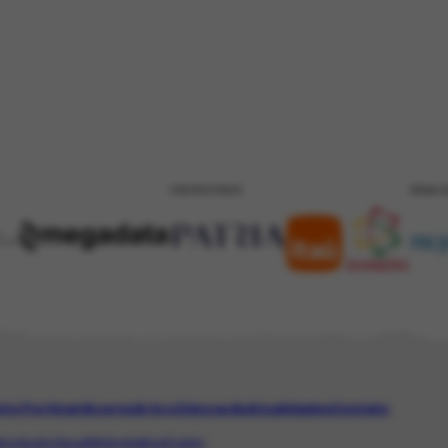
PATROCÍNIO
REALI
eto Portinari
Acervo
Arte e Educação
Atualidades
Contato
ico
AudioVisual
Bibliográfico
Evento