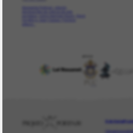
Apresenta Portinari, citando
declarações de críticos de arte
europeus, como Germain Bazin, René
Huyghe e Jean Cassou. Fornece
alguns...
APOIO
O Artista
Proj
Obras
Iconográf