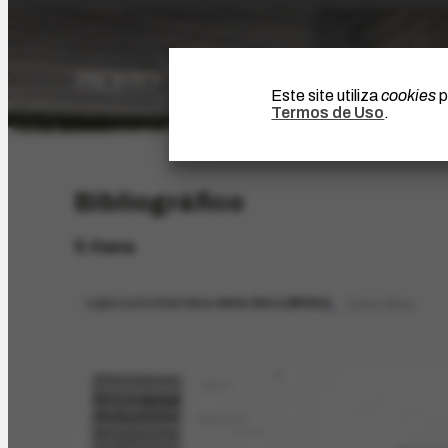
Este site utiliza
cookies
p
Termos de Uso
.
Bibliográfico
5 itens
organizador
Corriere della Sera [Milão]
limpar filtros