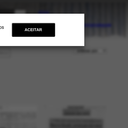
PT
EN
Acervo
Arte e Educação
Atualidades
Contato
Apoie
 os
ACEITAR
iltros