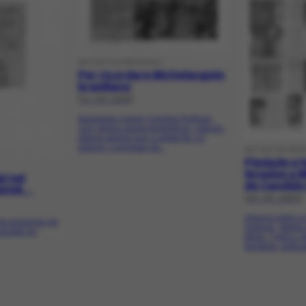
ARTIGO DE PERIÓDICO
Per ricordare Michelangelo
brasiliano
[11-06-1989]
Apresenta o pintor Candido Portinari,
com alguns dados biográficos, citando:
alguns painéis que o artista fêz no
exterior, a emissão de...
ARTIGO DE PER
Piedade e 
levados a M
i nel
de Candido 
tidi...
[05-05-1963]
Informa sobre a
da exposição de
Portinari, abert
ariatidi do
Milão. Traduz cr
Borgese, publica