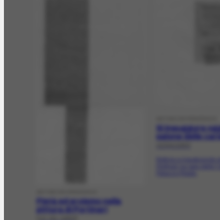
ARTIGO DE PERIÓDICO
Si inauggura ogg
salone delle caria
10/04/1963
Noticia a inauguração 
Portinari na sala delle C
Palazzo Reale.
ARTIGO DE PERIÓDICO
Pietà ed eroismo nella
pittura di Portinari
[13-04-1963]