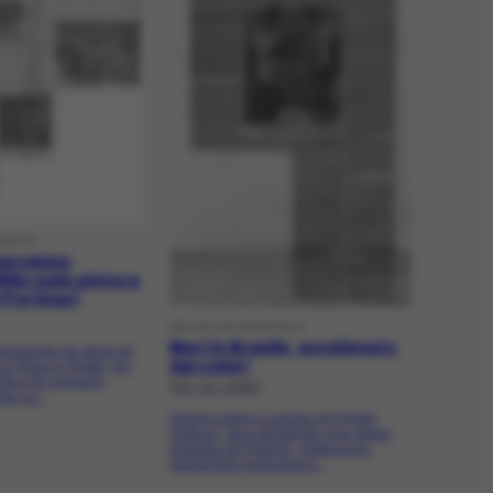
IÓDICO
heroísmo
ilão pela pintura
Portinari
ARTIGO DE PERIÓDICO
Morì in Brasile, avvelenato
 exposição de obras de
dai colori
a no Palazzo Reale, em
ítica de Leonardo
[09-10-1985]
da no...
Informa sobre a criação do Projeto
Portinari, para apresentar uma rápida
biografia de Portinari, destacando
exposições realizadas e...