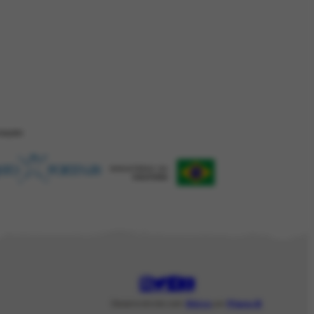
ZAÇÂO
Desenvolvido com
Shiro
por
Plano B