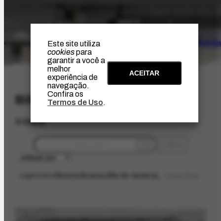
O Artista
Projeto Portin
Este site utiliza
cookies
para
garantir a você a
melhor
ACEITAR
experiência de
navegação.
Confira os
Bibliográfico
Termos de Uso
.
3 itens
filtros
organizador
Revista Branca [Rio de Janeiro]
limpar filtros