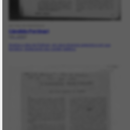
ARTIGO DE PERIÓDICO
Cândido Portinari
[05-1950]
Analisa a obra de Portinari, em seus diversos aspectos e em sua
temática, destacando seu caráter patético.