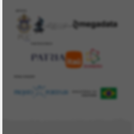
APOIO
PATROCÍNIO
REALIZAÇÂO