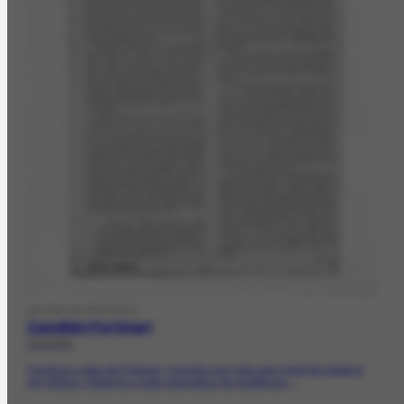
ARTIGO DE PERIÓDICO
Candido Portinari
05/1950
Focaliza a obra de Portinari, iniciada num país sem tradição plástica
em pintura. Observa a visão dramática da existência,...