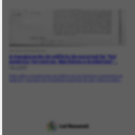
ARTIGO DE PERIÓDICO
A inauguração do edifício da sucursal da "Sul
América Terrestres, Marítimos e Acidentes"...
[06-1949]
Nota sobre a inauguração do edifício da Sul América (companhia de
seguros), marcada por importante exposição de arte. Informa sobre...