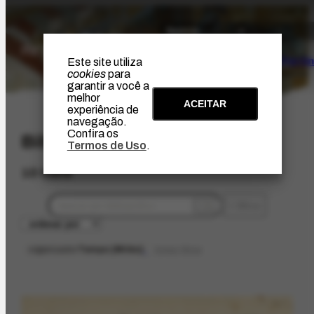
O Artista
Projeto Portin
Este site utiliza
cookies
para
garantir a você a
melhor
ACEITAR
experiência de
navegação.
Confira os
Bibliográfico
Termos de Uso
.
10 itens
filtros
organizador
Tempo [Milão]
limpar filtros