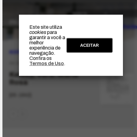
O Artista
Projeto Portin
Este site utiliza
cookies
para
garantir a você a
melhor
ACEITAR
experiência de
ACERVO
|
BIBLIOGRÁFICO
navegação.
Confira os
Termos de Uso
.
PR-7871.1
Kelsey, Vera: Maria
Rosa
[05-1942]