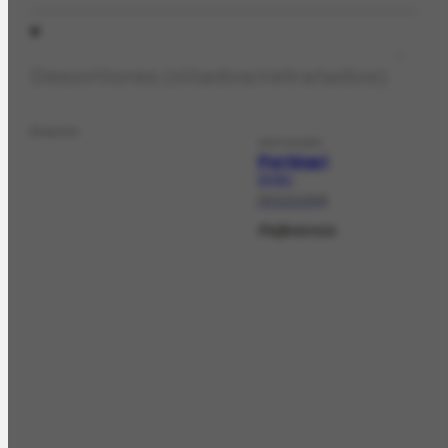
Descritores (citados/retratados)
Evento
EXPOSIÇÃO
Portinari
EX-49.1
02/10/1946
Referencia