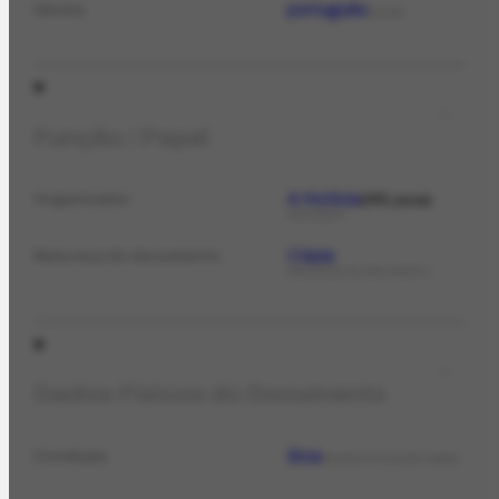
português
Idioma
IDIOMA
Função / Papel
A Notícia
Organizador
PPE jornal
PERIÓDICO
Cópia
Natureza do documento
NATUREZA DO DOCUMENTO
Dados Físicos do Documento
Boa
Condição
ESTADO DE CONSERVAÇÃO