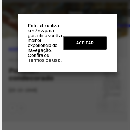
O Artista
Projeto Portin
Este site utiliza
cookies
para
garantir a você a
melhor
ACEITAR
experiência de
ACERVO
|
BIBLIOGRÁFICO
navegação.
Confira os
Termos de Uso
.
PR-1052.1
Portinari
condecorado
[22-10-1946]