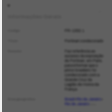
Informações Gerais
PR-1052.1
Código
Portinari condecorado
Título
Faz referência ao
Resumo
sucesso da exposição
de Portinari, em Paris,
para informar que o
pintor brasileiro foi
condecorado com a
Grande Cruz da
Legião de Honra da
França.
Brasil
Rio de Janeiro
Área geográfica
Rio de Janeiro
LOCAL