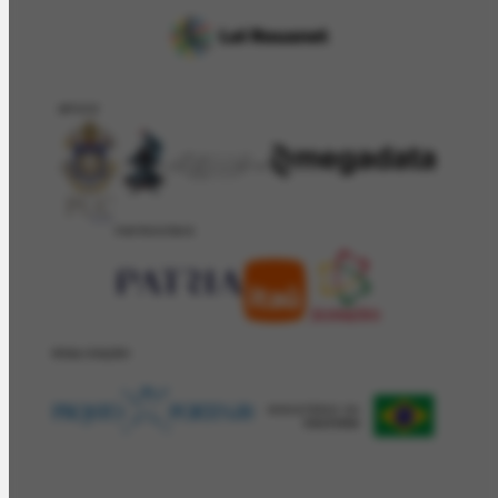
APOIO
PATROCÍNIO
REALIZAÇÂO