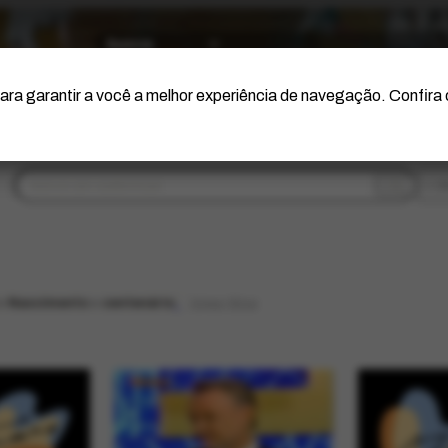
O Artista
Projeto Portinari
Certificação
ara garantir a você a melhor experiência de navegação. Confira
fi
 Nascimento > centenário
limpar filtros