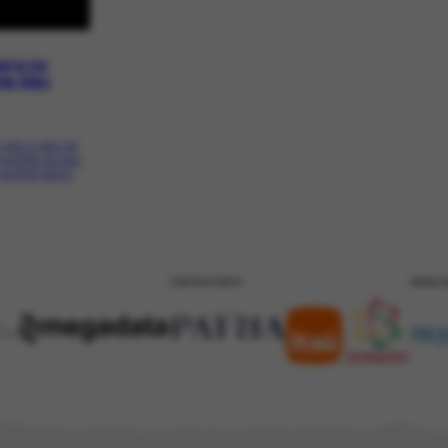
pera no
 de São
vida e obra do
 ocasião de seu
 pocket ópera.
PATROCÍNIO
REALI