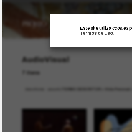
Este site utiliza
cookies
p
Termos de Uso
.
AudioVisual
7 itens
descritores - assunto
TERMO DESCRITOR > Vida Pessoal >