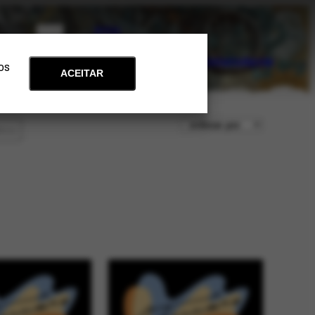
PT
EN
Acervo
Arte e Educação
Atualidades
Contato
Apoie
 os
ACEITAR
ltros