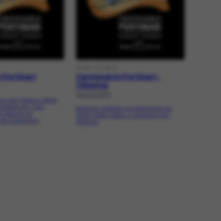
FILME OU VÍDEO
Portinari
Centenário Portinari -
Clipping
30/12/2003
as com textos e obras
ensagem de João
Matérias exibidas nos telejornais da
i abrindo as
Rede Globo sobre o centenário de
do Centenário
Portinari