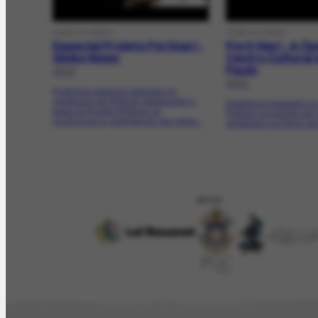
FILME OU VÍDEO
FILME OU VÍDEO
Especial Projeto Portinari -
Porti-Nari - A Ó
Globo News
Centro Cultural
Paulo
2003
2003
Programa especial realizado no
centenário de Portinari destacando o
Espetáculo baseado na 
papel do Projeto Portinari na
Portinari encenado por
localização e catalogação das obras...
centenário na forma de
APOIO