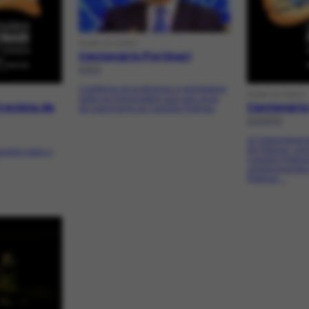
FILME OU VÍDEO
Centenário Portinari
2003
Coletânea de programas e reportagens
FILME OU VÍDEO
sobre as homenagens aos cem anos
revista de
Centenário 
de nascimento de Candido Portinari.
12/2003
12 Interprogram
de Portinari; m
ndido sobre o
Candido Portinar
comemorações 
Portinari,...