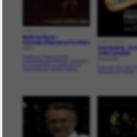
FILME OU VÍDEO
Baile na Roça –
Coreografias para Portinari
FILME OU VÍDEO
Centenário - Ent
2003
João Candido
Espetáculo "Baile na Roça,
29/11/2002
Coreografias para Portinari", executado
em homenagem ao Centenário de
Entrevista com João Ca
nascimento de Candido Portinari.
centenário de Portinari.